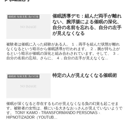
催眠誘導デモ：組んだ両手が離れ
催眠術:知覚支配:負の幻覚
ない、腕浮揚による催眠の深化、
自分の名前を忘れる、自分の左手
が見えなくなる
被験者は催眠に入った経験がある人。 １．両手を組んだ状態が離れ
なくなるという暗示から催眠誘導が行われます。 ２．腕が持ち上が
るという暗示が催眠の深化と組み合わされています。そして、 ３．
自分の名前の忘却。さらに、 ４．自分の左手が見えなくな...
特定の人が見えなくなる催眠術
催眠術:知覚支配:負の幻覚
催眠が深くなると存在するものが見えなくなる負の幻覚も起こせま
す。被験者の女性は、横にいる大きなおっさんが見えていないようで
す。 TONY KAMO - TRANSFORMANDO PERSONAS -
HIPNOTIZADOR（YOUTUB...