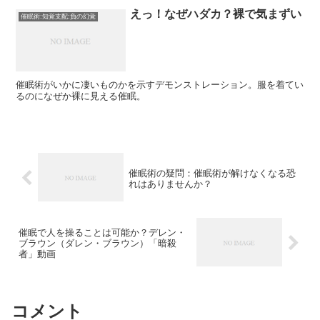
えっ！なぜハダカ？裸で気まずい
催眠術:知覚支配:負の幻覚
催眠術がいかに凄いものかを示すデモンストレーション。服を着てい
るのになぜか裸に見える催眠。
催眠術の疑問：催眠術が解けなくなる恐
れはありませんか？
催眠で人を操ることは可能か？デレン・
ブラウン（ダレン・ブラウン）「暗殺
者」動画
コメント