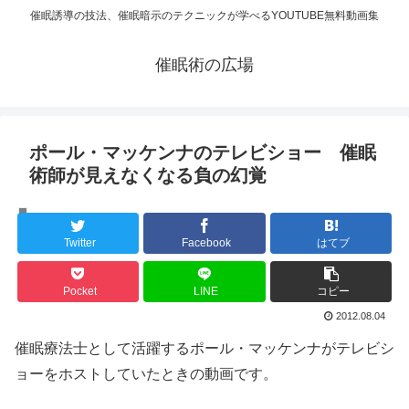
催眠誘導の技法、催眠暗示のテクニックが学べるYOUTUBE無料動画集
催眠術の広場
ポール・マッケンナのテレビショー 催眠
術師が見えなくなる負の幻覚
催眠術:知覚支配:負の幻覚
Twitter
Facebook
はてブ
Pocket
LINE
コピー
2012.08.04
催眠療法士として活躍するポール・マッケンナがテレビシ
ョーをホストしていたときの動画です。