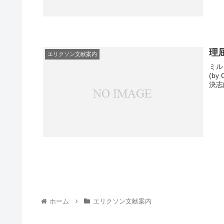
理
エリクソン文献案内
ミルト
(by
決志
ホーム
エリクソン文献案内