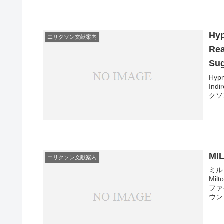
Hyp
エリクソン文献案内
Rea
Sug
Hypn
In
クソ
MI
エリクソン文献案内
ミル
Mil
ファ
ウンロ