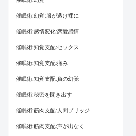
催眠術:幻覚:服が透け裸に
催眠術:感情変化:恋愛感情
催眠術:知覚支配:セックス
催眠術:知覚支配:痛み
催眠術:知覚支配:負の幻覚
催眠術:秘密を聞き出す
催眠術:筋肉支配:人間ブリッジ
催眠術:筋肉支配:声が出なく