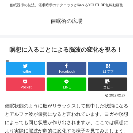
催眠誘導の技法、催眠暗示のテクニックが学べるYOUTUBE無料動画集
催眠術の広場
瞑想に入ることによる脳波の変化を視る！
脳波
Twitter
Facebook
はてブ
Pocket
LINE
コピー
2012.02.27
催眠状態のように脳がリラックスして集中した状態になる
とアルファ波が優勢になると言われています。ヨガや瞑想
によっても同じ状態が作り出されますが、ここでは瞑想に
より実際に脳波が劇的に変化する様子を見てみましょう。