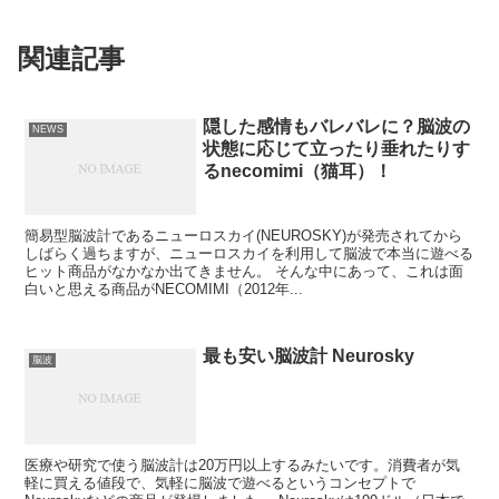
関連記事
隠した感情もバレバレに？脳波の
NEWS
状態に応じて立ったり垂れたりす
るnecomimi（猫耳）！
簡易型脳波計であるニューロスカイ(NEUROSKY)が発売されてから
しばらく過ちますが、ニューロスカイを利用して脳波で本当に遊べる
ヒット商品がなかなか出てきません。 そんな中にあって、これは面
白いと思える商品がNECOMIMI（2012年...
最も安い脳波計 Neurosky
脳波
医療や研究で使う脳波計は20万円以上するみたいです。消費者が気
軽に買える値段で、気軽に脳波で遊べるというコンセプトで