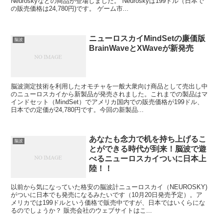
Neuroskyなどの商品が登場しました。 Neuroskyは199ドル（日本で
の販売価格は24,780円)です。 ゲーム市...
ニューロスカイMindSetの廉価版
脳波
BrainWaveとXWaveが新発売
脳波測定技術を利用したオモチャを一般大衆向け商品として売出し中
のニューロスカイから新製品が発売されました。これまでの製品はマ
インドセット（MindSet）でアメリカ国内での販売価格が199ドル、
日本での定価が24,780円です。今回の新製品...
あなたも念力で机を持ち上げるこ
脳波
とができる時代が到来！脳波で遊
べるニューロスカイついに日本上
陸！！
以前から気になっていた格安の脳波計ニューロスカイ（NEUROSKY)
がついに日本でも発売になるみたいです（10月20日発売予定）。ア
メリカでは199ドルという価格で販売中ですが、日本ではいくらにな
るのでしょうか？ 販売会社のウェブサイトはこ...