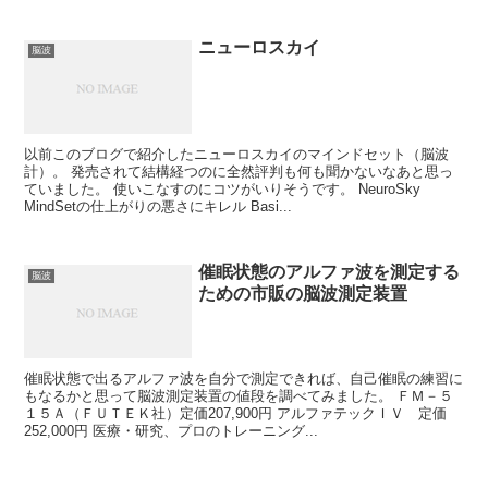
ニューロスカイ
脳波
以前このブログで紹介したニューロスカイのマインドセット（脳波
計）。 発売されて結構経つのに全然評判も何も聞かないなあと思っ
ていました。 使いこなすのにコツがいりそうです。 NeuroSky
MindSetの仕上がりの悪さにキレル Basi...
催眠状態のアルファ波を測定する
脳波
ための市販の脳波測定装置
催眠状態で出るアルファ波を自分で測定できれば、自己催眠の練習に
もなるかと思って脳波測定装置の値段を調べてみました。 ＦＭ－５
１５Ａ（ＦＵＴＥＫ社）定価207,900円 アルファテックＩＶ 定価
252,000円 医療・研究、プロのトレーニング...