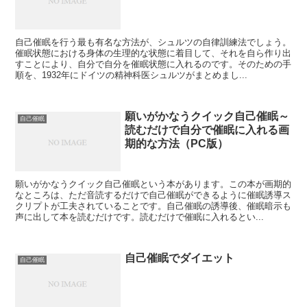
自己催眠を行う最も有名な方法が、シュルツの自律訓練法でしょう。
催眠状態における身体の生理的な状態に着目して、それを自ら作り出
すことにより、自分で自分を催眠状態に入れるのです。そのための手
順を、1932年にドイツの精神科医シュルツがまとめまし...
願いがかなうクイック自己催眠～
自己催眠
読むだけで自分で催眠に入れる画
期的な方法（PC版）
願いがかなうクイック自己催眠という本があります。この本が画期的
なところは、ただ音読するだけで自己催眠ができるように催眠誘導ス
クリプトが工夫されていることです。自己催眠の誘導後、催眠暗示も
声に出して本を読むだけです。読むだけで催眠に入れるとい...
自己催眠でダイエット
自己催眠