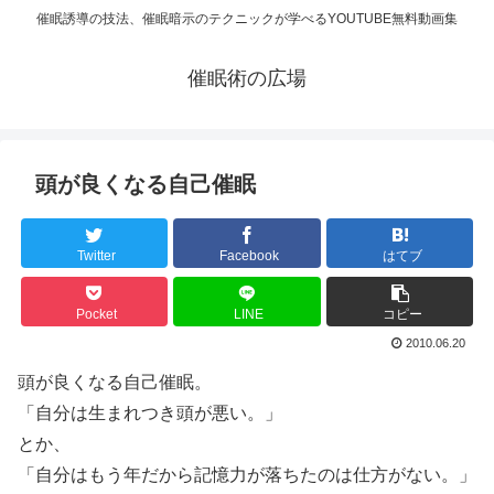
催眠誘導の技法、催眠暗示のテクニックが学べるYOUTUBE無料動画集
催眠術の広場
頭が良くなる自己催眠
Twitter
Facebook
はてブ
Pocket
LINE
コピー
2010.06.20
頭が良くなる自己催眠。
「自分は生まれつき頭が悪い。」
とか、
「自分はもう年だから記憶力が落ちたのは仕方がない。」