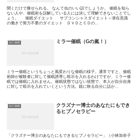
聞くだけで痩せられる。 なんて虫のいい話でしょうか。 催眠を知ら
ない人や、催眠術を誤解している人には決して理解できないことでし
ょう。 催眠ダイエット サブコンシャスダイエット～潜在意識
の働きで努力不要のダイエット ＤＶＤとＣＤの...
ミラー催眠（Gの嵐！）
自己催眠
ミラー催眠というちょっと風変わりな催眠の様子。通常ですと、催眠
術師が被験者に対して催眠誘導し暗示を入れるわけですが、ミラー催
眠では催眠に入れません。催眠状態ではない状態で、本人が自分自身
に対して暗示を入れていくという方法。鏡に映る自分に話か...
クラズナー博士のあなたにもでき
自己催眠
るヒプノセラピー
「クラズナー博士のあなたにもできるヒプノセラピー」（小林加奈子