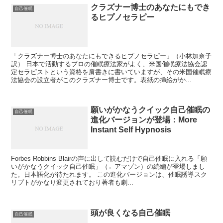
クラズナー博士のあなたにもでき
自己催眠
るヒプノセラピー
「クラズナー博士のあなたにもできるヒプノセラピー」（小林加奈子
訳） 日本で活動するプロの催眠療法家がよく、米国催眠療法協会認
定セラピストという資格を肩書きに書いていますが、その米国催眠療
法協会の設立者がこのクラズナー博士です。表紙の挿絵がか...
願いがかなうクイック自己催眠の
自己催眠
進化バージョンが登場：More
Instant Self Hypnosis
Forbes Robbins Blairの声に出して読むだけで自己催眠に入れる「願
いがかなうクイック自己催眠」（←アマゾン）の続編が登場しまし
た。日本語化が待たれます。 この進化バージョンは、催眠誘導スク
リプトがかなり変更されており著者も劇...
頭が良くなる自己催眠
自己催眠