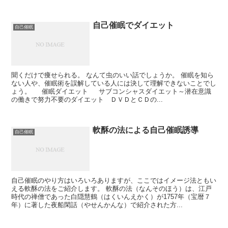
自己催眠でダイエット
自己催眠
聞くだけで痩せられる。 なんて虫のいい話でしょうか。 催眠を知ら
ない人や、催眠術を誤解している人には決して理解できないことでし
ょう。 催眠ダイエット サブコンシャスダイエット～潜在意識
の働きで努力不要のダイエット ＤＶＤとＣＤの...
軟酥の法による自己催眠誘導
自己催眠
自己催眠のやり方はいろいろありますが、ここではイメージ法ともい
える軟酥の法をご紹介します。 軟酥の法（なんそのほう）は、江戸
時代の禅僧であった白隠慧鶴（はくいんえかく）が1757年（宝暦７
年）に著した夜船閑話（やせんかんな）で紹介された方...