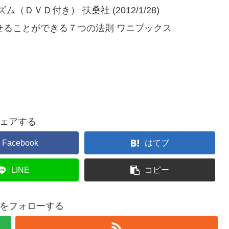
ＶＤ付き） 扶桑社 (2012/1/28)
わせることができる７つの法則 ワニブックス
ェアする
Facebook
はてブ
LINE
コピー
tistをフォローする