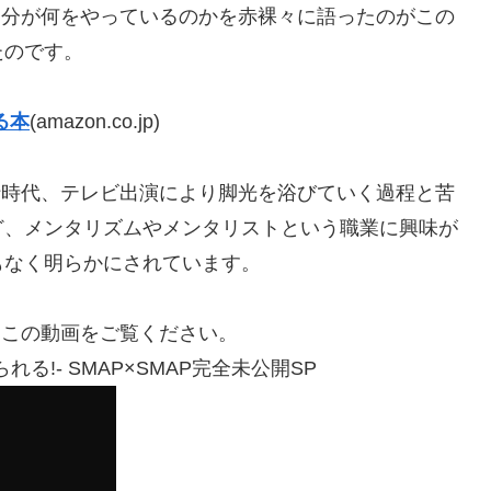
、自分が何をやっているのかを赤裸々に語ったのがこの
たのです。
る本
(amazon.co.jp)
修行時代、テレビ出演により脚光を浴びていく過程と苦
ど、メンタリズムやメンタリストという職業に興味が
もなく明らかにされています。
、この動画をご覧ください。
心を操られる!- SMAP×SMAP完全未公開SP