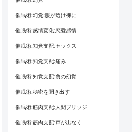
催眠術:幻覚:服が透け裸に
催眠術:感情変化:恋愛感情
催眠術:知覚支配:セックス
催眠術:知覚支配:痛み
催眠術:知覚支配:負の幻覚
催眠術:秘密を聞き出す
催眠術:筋肉支配:人間ブリッジ
催眠術:筋肉支配:声が出なく