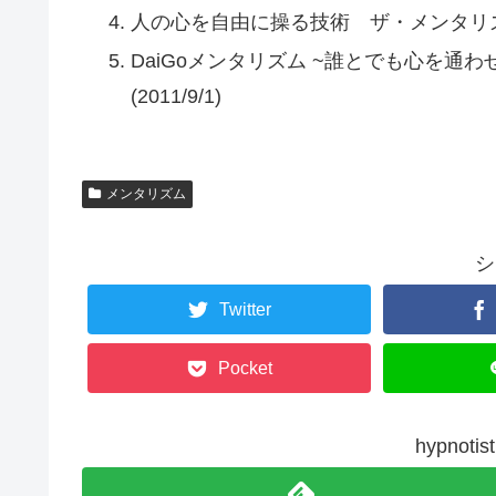
人の心を自由に操る技術 ザ・メンタリズム（Ｄ
DaiGoメンタリズム ~誰とでも心を通
(2011/9/1)
メンタリズム
シ
Twitter
Pocket
hypno