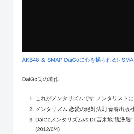
AKB48 ＆ SMAP DaiGoに心を操られる!- SM
DaiGo氏の著作
これがメンタリズムです メンタリストになれる本
メンタリズム 恋愛の絶対法則 青春出版社 (20
DaiGoメンタリズムvs.Dr.苫米地”脱
(2012/6/4)