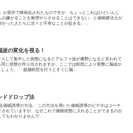
眠」が原作で映画化されたものですが、ちょっとこれはひどいんじ
人の嫌がることを無理やりさせることはできない、と催眠療法士が
かった人たちに次々と不幸なことが起きる。...
脳波の変化を視る！
クスして集中した状態になるとアルファ波が優勢になると言われて
も同じ状態が作り出されますが、ここでは瞑想により実際に脳波が
しょう。 「超越瞑想を行うとすぐに脳...
ンドドロップ法
ionと呼ばれる催眠誘導の方法。 この方法を用いた催眠誘導のビデオはユーチ
ドされていますが、なぜこれで催眠状態に入れることができるのか
てもわかりませんで...