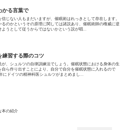
わかる言葉で
を信じない人もまだいますが、催眠術はれっきとして存在します。
かるのかというその原理に関しては諸説あり、催眠術師の権威に逆
ようとして従うからではないかという説が唱...
を練習する際のコツ
法が、シュルツの自律訓練法でしょう。催眠状態における身体の生
を自ら作り出すことにより、自分で自分を催眠状態に入れるので
年にドイツの精神科医シュルツがまとめまし...
な本の紹介