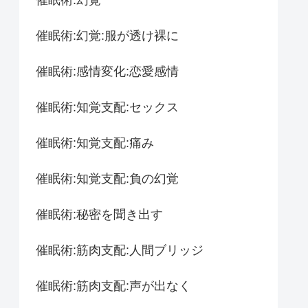
催眠術:幻覚:服が透け裸に
催眠術:感情変化:恋愛感情
催眠術:知覚支配:セックス
催眠術:知覚支配:痛み
催眠術:知覚支配:負の幻覚
催眠術:秘密を聞き出す
催眠術:筋肉支配:人間ブリッジ
催眠術:筋肉支配:声が出なく