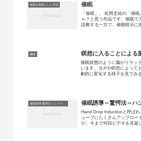
催眠
催眠を題材にした作品
「催眠」。 松岡圭祐の「催
ゃ？と思う作品です。催眠で
説教する一方で、催眠暗示に掛
瞑想に入ることによる
脳波
催眠状態のように脳がリラッ
います。ヨガや瞑想によって
劇的に変化する様子を見てみま
催眠誘導～驚愕法～ハ
催眠誘導:驚愕法:ハンドドロップ法
Hand Drop Induct
ューブにたくさんアップロー
が、今まで何回ビデオを見返し