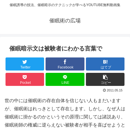
催眠誘導の技法、催眠暗示のテクニックが学べるYOUTUBE無料動画集
催眠術の広場
催眠暗示文は被験者にわかる言葉で
Twitter
Facebook
はてブ
Pocket
LINE
コピー
2011.05.15
世の中には催眠術の存在自体を信じない人もまだいます
が、催眠術はれっきとして存在します。しかし、なぜ人は
催眠術に掛かるのかというその原理に関しては諸説あり、
催眠術師の権威に逆らえない被験者が相手を喜ばせようと