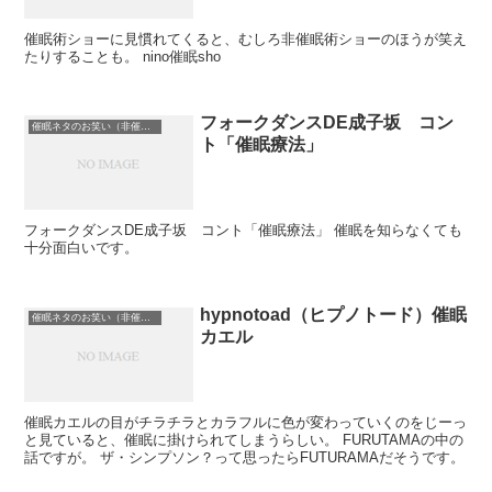
催眠術ショーに見慣れてくると、むしろ非催眠術ショーのほうが笑え
たりすることも。 nino催眠sho
フォークダンスDE成子坂 コン
催眠ネタのお笑い（非催眠）
ト「催眠療法」
フォークダンスDE成子坂 コント「催眠療法」 催眠を知らなくても
十分面白いです。
hypnotoad（ヒプノトード）催眠
催眠ネタのお笑い（非催眠）
カエル
催眠カエルの目がチラチラとカラフルに色が変わっていくのをじーっ
と見ていると、催眠に掛けられてしまうらしい。 FURUTAMAの中の
話ですが。 ザ・シンプソン？って思ったらFUTURAMAだそうです。