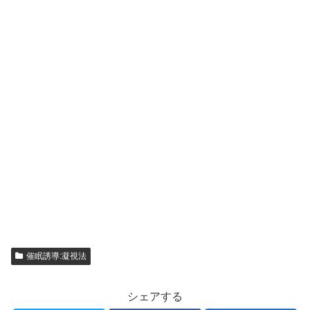
催眠誘導:凝視法
シェアする