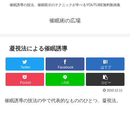
催眠誘導の技法、催眠暗示のテクニックが学べるYOUTUBE無料動画集
催眠術の広場
凝視法による催眠誘導
Twitter
Facebook
はてブ
Pocket
LINE
コピー
2010.12.11
催眠誘導の技法の中で代表的なもののひとつ、凝視法。