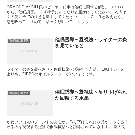
ORMOND McGILL氏のビデオ。前半は催眠に関する解説。３：００
から、催眠誘導。 まず椅子にゆったりと腰かけてください。 ろうそ
くの炎に全ての注意を集中してください。 １，２，３と数えたら、
息を吸って、止めて、ゆっくり吐いて。リラッ...
催眠誘導～凝視法～ライターの炎
催眠誘導:凝視法
を見ていると
ライターの炎を凝視させて催眠状態へ誘導する方法。 100円ライター
よりも、ZIPPOのオイルライターがいいそうです。
催眠誘導＞凝視法＞吊り下げられ
催眠誘導:凝視法
た回転する水晶
かわいい白人のブロンドの女性が、吊り下げられた水晶がくるくるま
わるのを凝視するだけで催眠状態へと誘導されていきます。 別の例