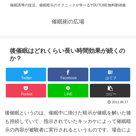
催眠誘導の技法、催眠暗示のテクニックが学べるYOUTUBE無料動画集
催眠術の広場
後催眠はどれくらい長い時間効果が続くの
か？
Twitter
Facebook
はてブ
Pocket
LINE
コピー
2011.06.17
後催眠というのは、催眠中に掛けた暗示が催眠を解いた後
も持続していて、指示されていたキッカケによって催眠暗
示の内容が被験者に実行されるというものです。場合によ