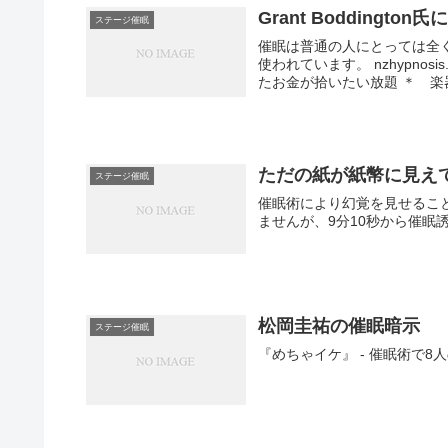
Grant Boddingt
ステージ催眠
催眠は普通の人にとっては全
使われています。 nzhypnosi
たお金が拾いたい放題 ＊ 楽器
ただの紙が紙幣に見え
ステージ催眠
催眠術により幻覚を見せるこ
ませんが、9分10秒から催眠
松岡圭祐の催眠暗示
ステージ催眠
『めちゃイケ』 - 催眠術で8