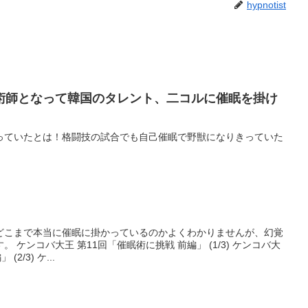
hypnotist
術師となって韓国のタレント、二コルに催眠を掛け
っていたとは！格闘技の試合でも自己催眠で野獣になりきっていた
どこまで本当に催眠に掛かっているのかよくわかりませんが、幻覚
 ケンコバ大王 第11回「催眠術に挑戦 前編」 (1/3) ケンコバ大
2/3) ケ...