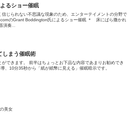
on氏によるショー催眠
く信じられない不思議な現象のため、エンターテイメントの分野で
s.comのGrant Boddington氏によるショー催眠 ＊ 床にばら撒かれ
演奏...
てしまう催眠術
とができます。 前半はちょっとお下品な内容であまりお勧めでき
誘導、10分35秒から「紙が紙幣に見える」催眠暗示です。
人の美女