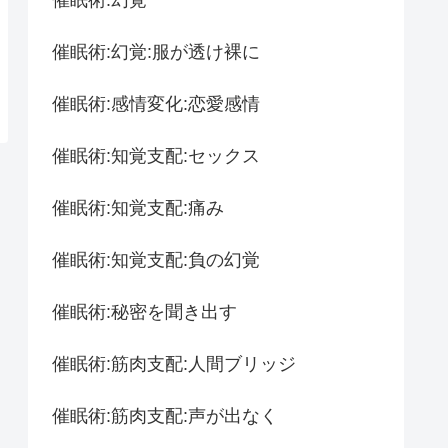
催眠術:幻覚:服が透け裸に
催眠術:感情変化:恋愛感情
催眠術:知覚支配:セックス
催眠術:知覚支配:痛み
催眠術:知覚支配:負の幻覚
催眠術:秘密を聞き出す
催眠術:筋肉支配:人間ブリッジ
催眠術:筋肉支配:声が出なく