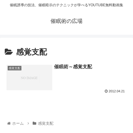
催眠誘導の技法、催眠暗示のテクニックが学べるYOUTUBE無料動画集
催眠術の広場
感覚支配
催眠術～感覚支配
感覚支配
2012.04.21
ホーム
感覚支配