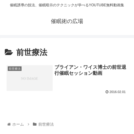
催眠誘導の技法、催眠暗示のテクニックが学べるYOUTUBE無料動画集
催眠術の広場
前世療法
ブライアン・ワイス博士の前世退
前世療法
行催眠セッション動画
2016.02.01
ホーム
前世療法