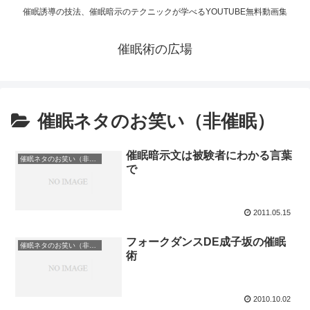
催眠誘導の技法、催眠暗示のテクニックが学べるYOUTUBE無料動画集
催眠術の広場
催眠ネタのお笑い（非催眠）
催眠暗示文は被験者にわかる言葉
催眠ネタのお笑い（非催眠）
で
2011.05.15
フォークダンスDE成子坂の催眠
催眠ネタのお笑い（非催眠）
術
2010.10.02